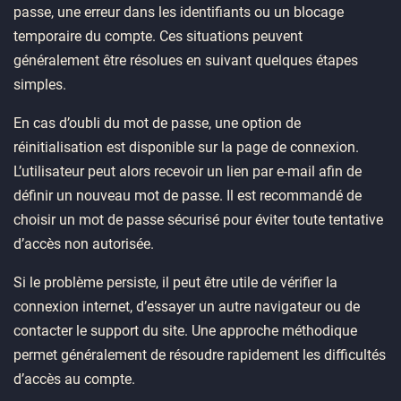
passe, une erreur dans les identifiants ou un blocage
temporaire du compte. Ces situations peuvent
généralement être résolues en suivant quelques étapes
simples.
En cas d’oubli du mot de passe, une option de
réinitialisation est disponible sur la page de connexion.
L’utilisateur peut alors recevoir un lien par e-mail afin de
définir un nouveau mot de passe. Il est recommandé de
choisir un mot de passe sécurisé pour éviter toute tentative
d’accès non autorisée.
Si le problème persiste, il peut être utile de vérifier la
connexion internet, d’essayer un autre navigateur ou de
contacter le support du site. Une approche méthodique
permet généralement de résoudre rapidement les difficultés
d’accès au compte.