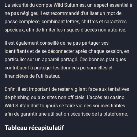
La sécurité du compte Wild Sultan est un aspect essentiel à
ne pas négliger. Il est recommandé d’utiliser un mot de
passe complexe, combinant lettres, chiffres et caractères
spéciaux, afin de limiter les risques d’accès non autorisé.
Il est également conseillé de ne pas partager ses
identifiants et de se déconnecter après chaque session, en
particulier sur un appareil partagé. Ces bonnes pratiques
contribuent à protéger les données personnelles et
financières de l’utilisateur.
Enfin, il est important de rester vigilant face aux tentatives
de phishing ou aux sites non officiels. L’accès au casino
Wild Sultan doit toujours se faire via des sources fiables
afin de garantir une utilisation sécurisée de la plateforme.
Tableau récapitulatif