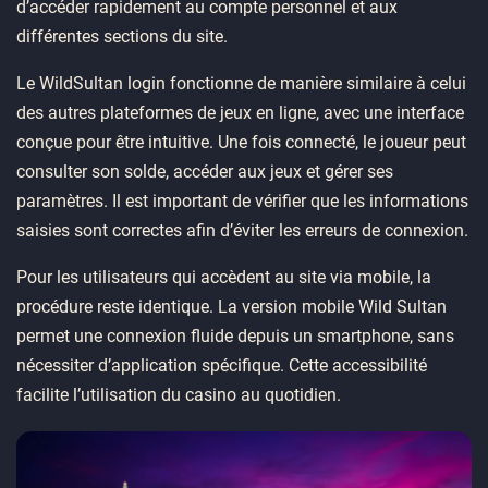
d’accéder rapidement au compte personnel et aux
différentes sections du site.
Le WildSultan login fonctionne de manière similaire à celui
des autres plateformes de jeux en ligne, avec une interface
conçue pour être intuitive. Une fois connecté, le joueur peut
consulter son solde, accéder aux jeux et gérer ses
paramètres. Il est important de vérifier que les informations
saisies sont correctes afin d’éviter les erreurs de connexion.
Pour les utilisateurs qui accèdent au site via mobile, la
procédure reste identique. La version mobile Wild Sultan
permet une connexion fluide depuis un smartphone, sans
nécessiter d’application spécifique. Cette accessibilité
facilite l’utilisation du casino au quotidien.