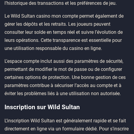
l’historique des transactions et les préférences de jeu.
Le Wild Sultan casino mon compte permet également de
gérer les dépôts et les retraits. Les joueurs peuvent
consulter leur solde en temps réel et suivre l’évolution de
leurs opérations. Cette transparence est essentielle pour
une utilisation responsable du casino en ligne.
L’espace compte inclut aussi des paramètres de sécurité,
permettant de modifier le mot de passe ou de configurer
certaines options de protection. Une bonne gestion de ces
paramètres contribue à sécuriser l’accès au compte et à
éviter les problèmes liés à une utilisation non autorisée.
Inscription sur Wild Sultan
L’inscription Wild Sultan est généralement rapide et se fait
directement en ligne via un formulaire dédié. Pour s’inscrire