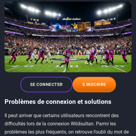
SE CONNECTER
S INSCRIRE
Problèmes de connexion et solutions
Il peut arriver que certains utilisateurs rencontrent des
difficultés lors de la connexion Wildsultan. Parmi les
problèmes les plus fréquents, on retrouve l’oubli du mot de