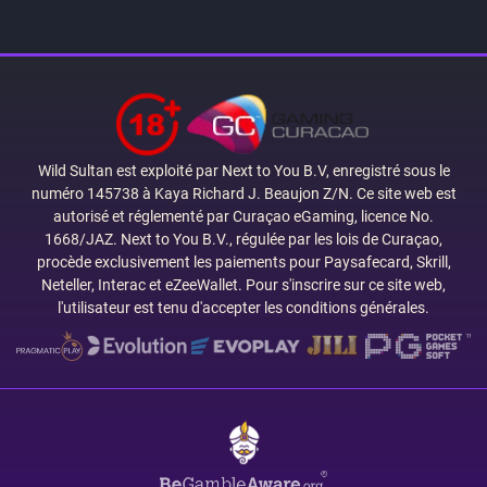
Wild Sultan est exploité par Next to You B.V, enregistré sous le
numéro 145738 à Kaya Richard J. Beaujon Z/N. Ce site web est
autorisé et réglementé par Curaçao eGaming, licence No.
1668/JAZ. Next to You B.V., régulée par les lois de Curaçao,
procède exclusivement les paiements pour Paysafecard, Skrill,
Neteller, Interac et eZeeWallet. Pour s'inscrire sur ce site web,
l'utilisateur est tenu d'accepter les conditions générales.