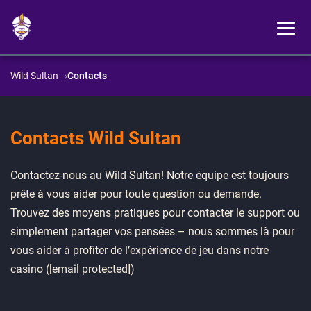
Wild Sultan
Contacts
Contacts Wild Sultan
Contactez-nous au Wild Sultan! Notre équipe est toujours
prête à vous aider pour toute question ou demande.
Trouvez des moyens pratiques pour contacter le support ou
simplement partager vos pensées – nous sommes là pour
vous aider à profiter de l’expérience de jeu dans notre
casino ([email protected])