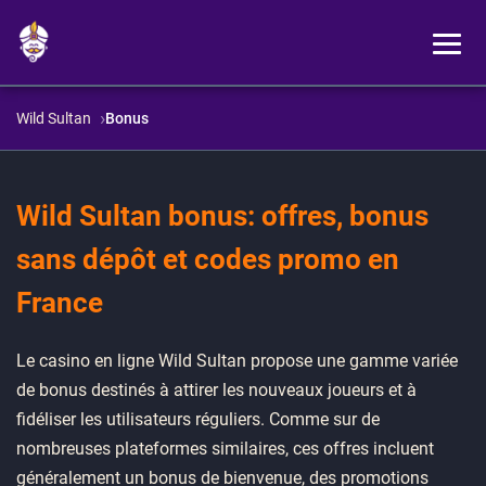
Wild Sultan
Bonus
Wild Sultan bonus: offres, bonus
sans dépôt et codes promo en
France
Le casino en ligne Wild Sultan propose une gamme variée
de bonus destinés à attirer les nouveaux joueurs et à
fidéliser les utilisateurs réguliers. Comme sur de
nombreuses plateformes similaires, ces offres incluent
généralement un bonus de bienvenue, des promotions