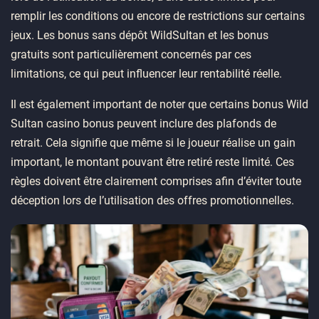
remplir les conditions ou encore de restrictions sur certains
jeux. Les bonus sans dépôt WildSultan et les bonus
gratuits sont particulièrement concernés par ces
limitations, ce qui peut influencer leur rentabilité réelle.
Il est également important de noter que certains bonus Wild
Sultan casino bonus peuvent inclure des plafonds de
retrait. Cela signifie que même si le joueur réalise un gain
important, le montant pouvant être retiré reste limité. Ces
règles doivent être clairement comprises afin d’éviter toute
déception lors de l’utilisation des offres promotionnelles.