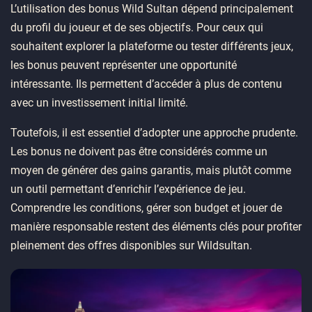
L’utilisation des bonus Wild Sultan dépend principalement
du profil du joueur et de ses objectifs. Pour ceux qui
souhaitent explorer la plateforme ou tester différents jeux,
les bonus peuvent représenter une opportunité
intéressante. Ils permettent d’accéder à plus de contenu
avec un investissement initial limité.
Toutefois, il est essentiel d’adopter une approche prudente.
Les bonus ne doivent pas être considérés comme un
moyen de générer des gains garantis, mais plutôt comme
un outil permettant d’enrichir l’expérience de jeu.
Comprendre les conditions, gérer son budget et jouer de
manière responsable restent des éléments clés pour profiter
pleinement des offres disponibles sur Wildsultan.