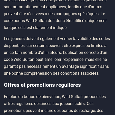
sont automatiquement appliquées, tandis que d’autres
peuvent être réservées à des campagnes spécifiques. Le
code bonus Wild Sultan doit donc être utilisé uniquement
lorsque cela est clairement indiqué.
Les joueurs doivent également vérifier la validité des codes
disponibles, car certains peuvent être expirés ou limités à
un certain nombre d’utilisateurs. L’utilisation correcte d’un
code Wild Sultan peut améliorer l’expérience, mais elle ne
garantit pas nécessairement un avantage significatif sans
une bonne compréhension des conditions associées.
Offres et promotions régulières
En plus du bonus de bienvenue, Wild Sultan propose des
offres régulières destinées aux joueurs actifs. Ces
promotions peuvent inclure des bonus de recharge, des